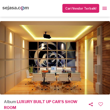
Cari Vendor Terbaik!
Album
LUXURY BUILT UP CAR'S SHOW
ROOM