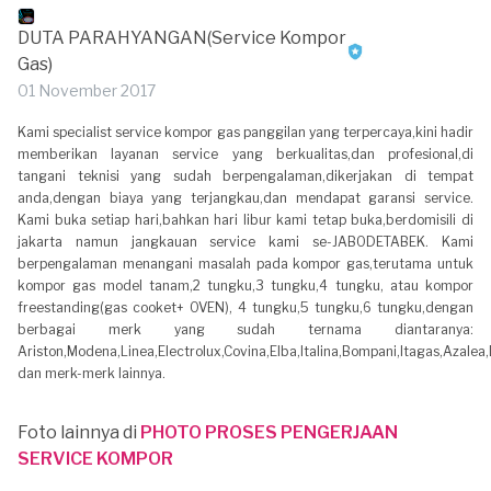
DUTA PARAHYANGAN(Service Kompor
Gas)
01 November 2017
Kami specialist service kompor gas panggilan yang terpercaya,kini hadir
memberikan layanan service yang berkualitas,dan profesional,di
tangani teknisi yang sudah berpengalaman,dikerjakan di tempat
anda,dengan biaya yang terjangkau,dan mendapat garansi service.
Kami buka setiap hari,bahkan hari libur kami tetap buka,berdomisili di
jakarta namun jangkauan service kami se-JABODETABEK. Kami
berpengalaman menangani masalah pada kompor gas,terutama untuk
kompor gas model tanam,2 tungku,3 tungku,4 tungku, atau kompor
freestanding(gas cooket+ OVEN), 4 tungku,5 tungku,6 tungku,dengan
berbagai merk yang sudah ternama diantaranya:
Ariston,Modena,Linea,Electrolux,Covina,Elba,Italina,Bompani,Itagas,Azalea,
dan merk-merk lainnya.
Foto lainnya di
PHOTO PROSES PENGERJAAN
SERVICE KOMPOR