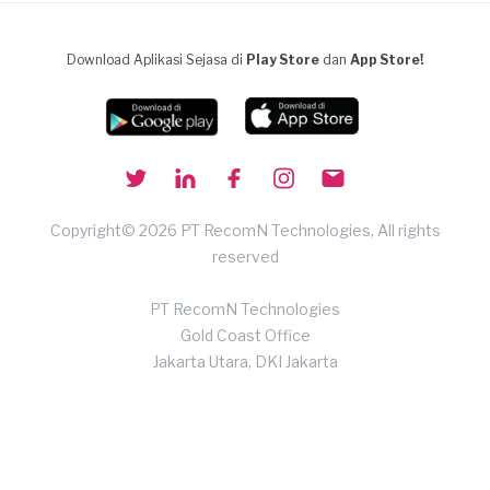
Download Aplikasi Sejasa di
Play Store
dan
App Store!
Copyright© 2026 PT RecomN Technologies, All rights
reserved
PT RecomN Technologies
Gold Coast Office
Jakarta Utara, DKI Jakarta