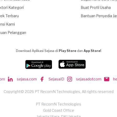
ktori Kategori
Buat Profil Usaha
ek Terbaru
Bantuan Penyedia Ja
nsi Kami
tuan Pelanggan
Download Aplikasi Sejasa di
Play Store
dan
App Store!
com
sejasa.com
SejasaID
sejasadotcom
h
Copyright© 2026 PT RecomN Technologies, All rights reserved
PT RecomN Technologies
Gold Coast Office
Jakarta Utara, DKI Jakarta