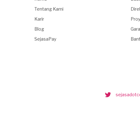
Tentang Kami
Dire
Karir
Proy
Blog
Gara
SejasaPay
Ban
sejasadot