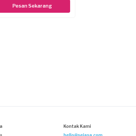
Pesan Sekarang
sa
Kontak Kami
ja
hello@sejasa.com