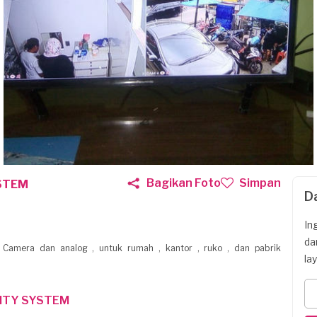
Bagikan Foto
Simpan
STEM
D
In
da
amera dan analog , untuk rumah , kantor , ruko , dan pabrik
la
ITY SYSTEM