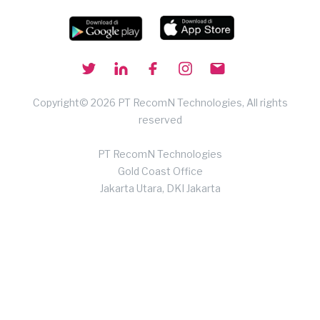
Copyright© 2026 PT RecomN Technologies, All rights
reserved
PT RecomN Technologies
Gold Coast Office
Jakarta Utara, DKI Jakarta