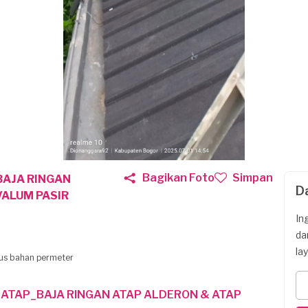
Bagikan Foto
Simpan
AJA RINGAN
D
VALUM PASIR
In
da
la
lus bahan permeter
ATAP_BAJA RINGAN ATAP ALDERON & ATAP