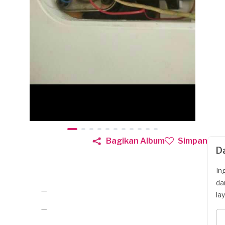
Bagikan Album
Simpan
D
In
da
—
la
—