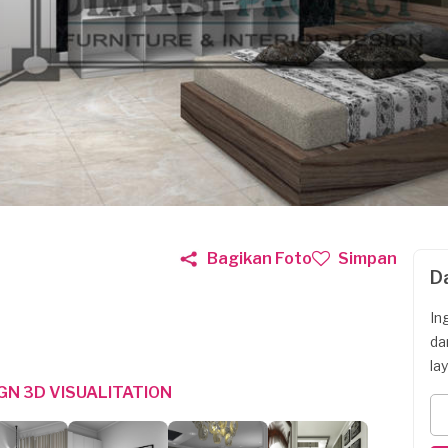
Bagikan Foto
Simpan
D
In
da
la
GN 3D VISUALITATION