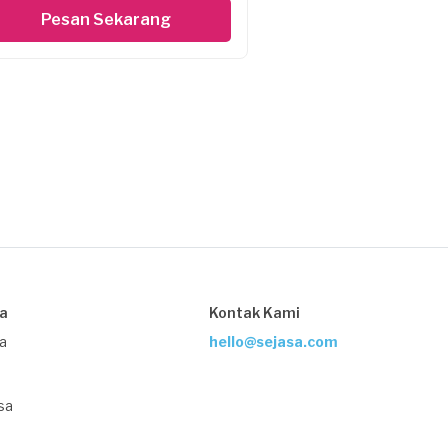
Pesan Sekarang
sa
Kontak Kami
ja
hello@sejasa.com
sa