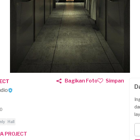
Bagikan Foto
Simpan
JECT
D
dio
In
da
DO
la
nly
Hall
PA PROJECT