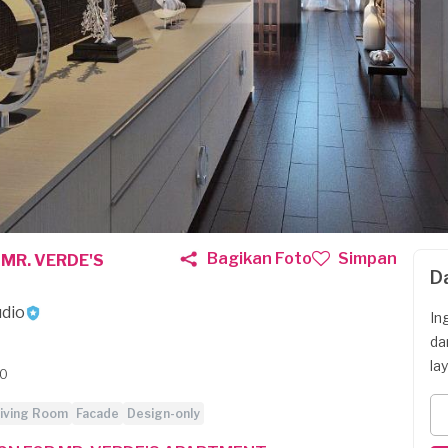
Bagikan Foto
Simpan
 MR. VERDE'S
D
dio
In
da
la
DO
iving Room
Facade
Design-only