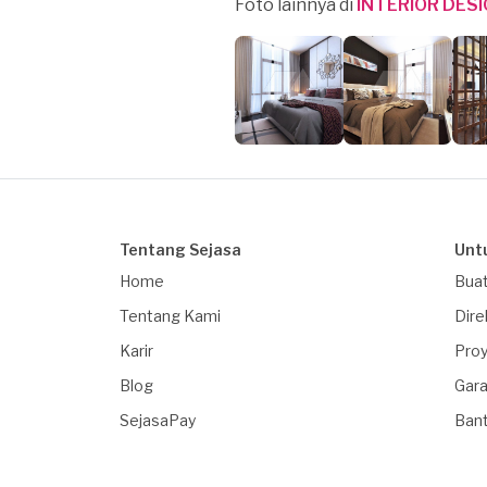
Foto lainnya di
INTERIOR DES
Tentang Sejasa
Unt
Home
Buat
Tentang Kami
Dire
Karir
Proy
Blog
Gara
SejasaPay
Ban