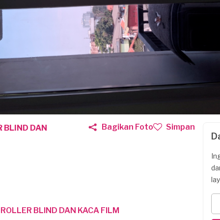
Bagikan Foto
Simpan
 BLIND DAN
D
In
da
la
OLLER BLIND DAN KACA FILM