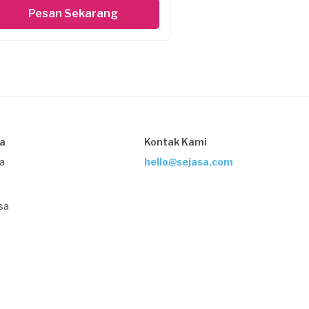
Pesan Sekarang
sa
Kontak Kami
ja
hello@sejasa.com
sa