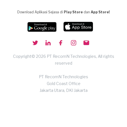
Download Aplikasi Sejasa di
Play Store
dan
App Store!
Copyright© 2026 PT RecomN Technologies, All rights
reserved
PT RecomN Technologies
Gold Coast Office
Jakarta Utara, DKI Jakarta