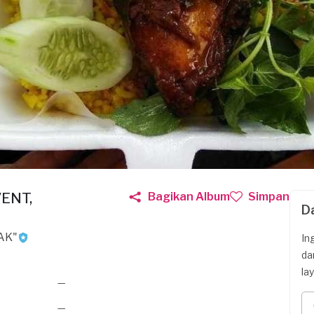
VENT,
Bagikan Album
Simpan
D
AK"
In
da
la
—
—