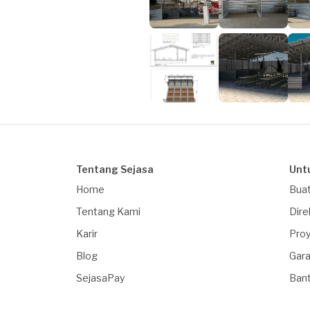
Tentang Sejasa
Unt
Home
Buat
Tentang Kami
Dire
Karir
Proy
Blog
Gara
SejasaPay
Ban