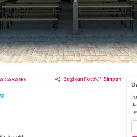
Bagikan Foto
Simpan
IA CABANG
D
In
da
la
tik slup balok