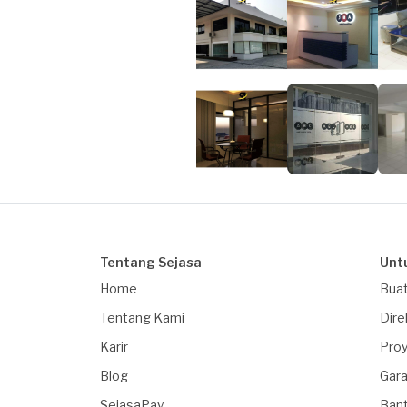
Tentang Sejasa
Unt
Home
Buat
Tentang Kami
Dire
Karir
Proy
Blog
Gara
SejasaPay
Ban