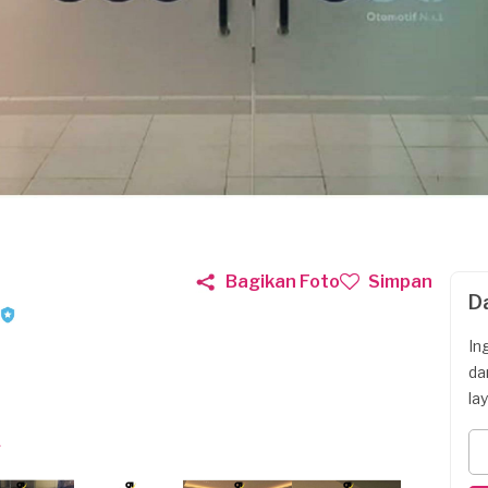
Bagikan Foto
Simpan
D
In
da
la
A