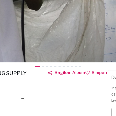
NG SUPPLY
Bagikan Album
Simpan
D
In
da
—
la
—