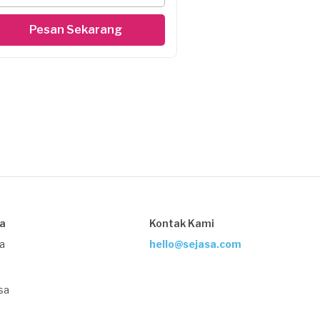
Pesan Sekarang
sa
Kontak Kami
ja
hello@sejasa.com
sa