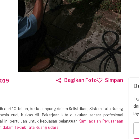
Bagikan Foto
Simpan
2019
D
In
da
h dari 10 tahun, berkecimpung dalam Kelistrikan, Sistem Tata Ruang
la
esin cuci, Kulkas dll. Pekerjaan kita dilakukan secara profesional
hal ini bertujuan untuk kepuasan pelanggan.
Kami adalah Perusahaan
n dalam Teknik Tata Ruang udara