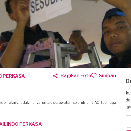
Bagikan Foto
Simpan
O PERKASA
D
In
da
ndo Teknik. tidak hanya untuk perawatan seluruh unit AC tapi juga
la
AILINDO PERKASA