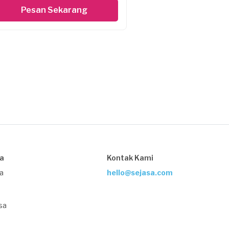
Pesan Sekarang
sa
Kontak Kami
ja
hello@sejasa.com
sa