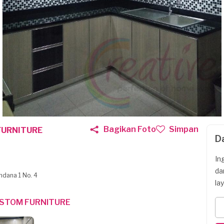
Bagikan Foto
Simpan
FURNITURE
D
In
da
endana 1 No. 4
la
USTOM FURNITURE