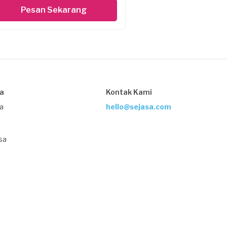
Pesan Sekarang
sa
Kontak Kami
ja
hello@sejasa.com
sa