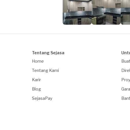
Tentang Sejasa
Unt
Home
Buat
Tentang Kami
Dire
Karir
Proy
Blog
Gara
SejasaPay
Ban