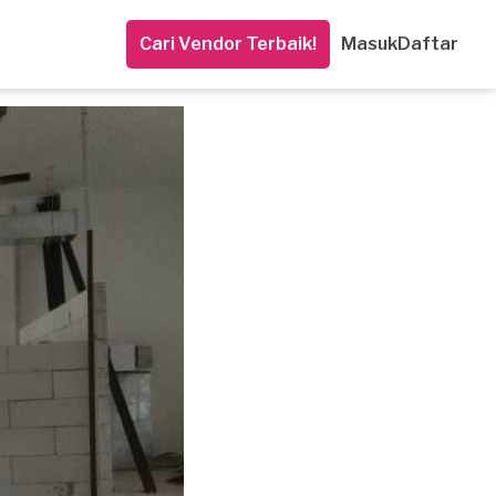
Cari Vendor Terbaik!
Masuk
Daftar