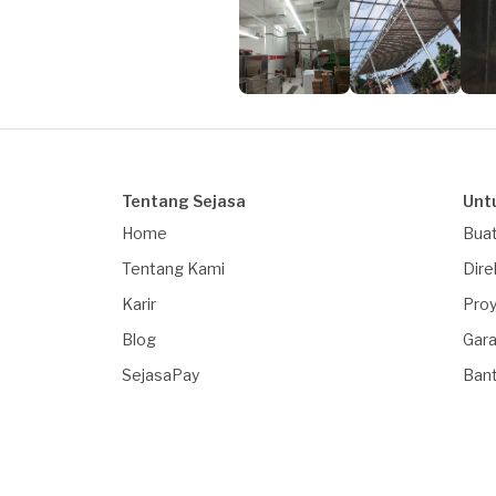
Tentang Sejasa
Unt
Home
Buat
Tentang Kami
Dire
Karir
Proy
Blog
Gara
SejasaPay
Ban