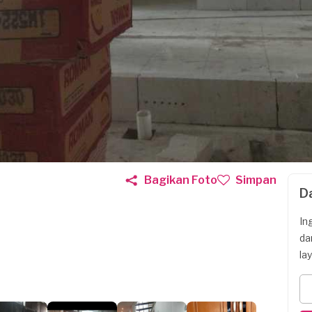
Bagikan Foto
Simpan
D
In
da
la