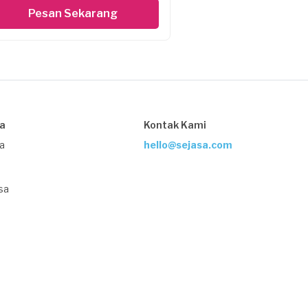
Pesan Sekarang
sa
Kontak Kami
ja
hello@sejasa.com
sa