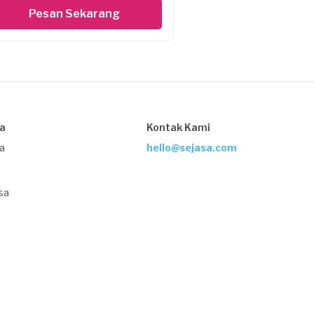
Pesan Sekarang
sa
Kontak Kami
ja
hello@sejasa.com
sa