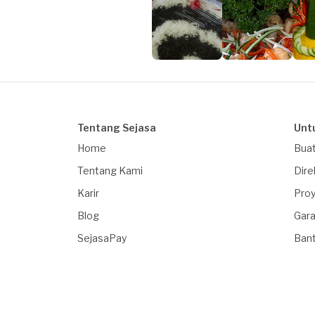
Tentang Sejasa
Unt
Home
Buat
Tentang Kami
Dire
Karir
Proy
Blog
Gara
SejasaPay
Ban