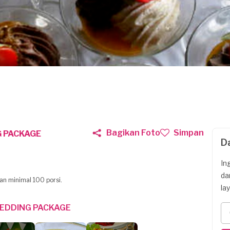
Bagikan Foto
Simpan
 PACKAGE
D
In
da
n minimal 100 porsi.
la
EDDING PACKAGE