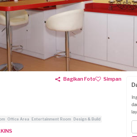
Bagikan Foto
Simpan
D
In
da
la
oom
Office Area
Entertainment Room
Design & Build
KINS