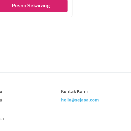
Pesan Sekarang
sa
Kontak Kami
ja
hello@sejasa.com
sa