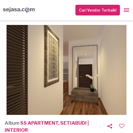
Cari Vendor Terbaik!
Album
SS APARTMENT, SETIABUDI |
INTERIOR