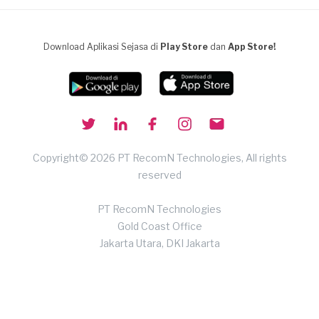
Download Aplikasi Sejasa di
Play Store
dan
App Store!
Copyright© 2026 PT RecomN Technologies, All rights
reserved
PT RecomN Technologies
Gold Coast Office
Jakarta Utara, DKI Jakarta