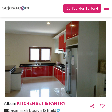
Cari Vendor Terbaik!
Album
KITCHEN SET & PANTRY
Casamirah Design & Build