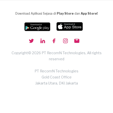
Download Aplikasi Sejasa di
Play Store
dan
App Store!
Copyright© 2026 PT RecomN Technologies, All rights
reserved
PT RecomN Technologies
Gold Coast Office
Jakarta Utara, DKI Jakarta