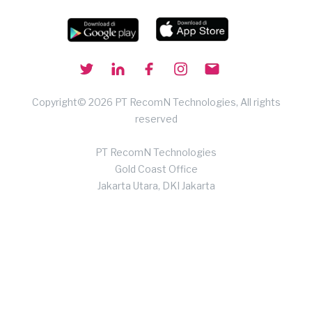
Copyright© 2026 PT RecomN Technologies, All rights
reserved
PT RecomN Technologies
Gold Coast Office
Jakarta Utara, DKI Jakarta