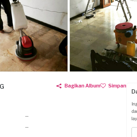
NG
Bagikan Album
Simpan
D
In
da
—
la
—