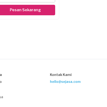
Pesan Sekarang
sa
Kontak Kami
ja
hello@sejasa.com
sa