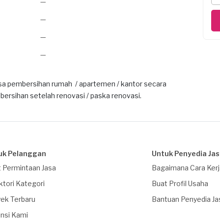
—
—
—
—
sa pembersihan rumah / apartemen / kantor secara
ersihan setelah renovasi / paska renovasi.
uk Pelanggan
Untuk Penyedia Ja
 Permintaan Jasa
Bagaimana Cara Ker
ktori Kategori
Buat Profil Usaha
ek Terbaru
Bantuan Penyedia Ja
nsi Kami