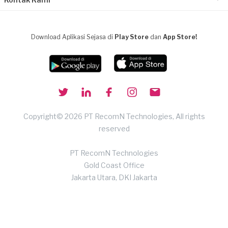
Download Aplikasi Sejasa di
Play Store
dan
App Store!
Copyright© 2026 PT RecomN Technologies, All rights
reserved
PT RecomN Technologies
Gold Coast Office
Jakarta Utara, DKI Jakarta