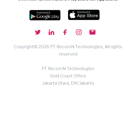
Copyright© 2026 PT RecomN Technologies, All rights
reserved
PT RecomN Technologies
Gold Coast Office
Jakarta Utara, DKI Jakarta