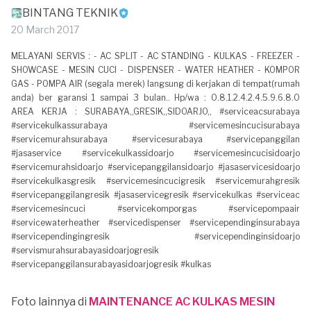
BINTANG TEKNIK
20 March 2017
MELAYANI SERVIS : - AC SPLIT - AC STANDING - KULKAS - FREEZER -
SHOWCASE - MESIN CUCI - DISPENSER - WATER HEATHER - KOMPOR
GAS - POMPA AIR (segala merek) langsung di kerjakan di tempat(rumah
anda) ber garansi 1 sampai 3 bulan.. Hp/wa : 0.8.1.2.4.2.4.5.9.6.8.0
AREA KERJA : SURABAYA,,GRESIK,,SIDOARJO,, #serviceacsurabaya
#servicekulkassurabaya #servicemesincucisurabaya
#servicemurahsurabaya #servicesurabaya #servicepanggilan
#jasaservice #servicekulkassidoarjo #servicemesincucisidoarjo
#servicemurahsidoarjo #servicepanggilansidoarjo #jasaservicesidoarjo
#servicekulkasgresik #servicemesincucigresik #servicemurahgresik
#servicepanggilangresik #jasaservicegresik #servicekulkas #serviceac
#servicemesincuci #servicekomporgas #servicepompaair
#servicewaterheather #servicedispenser #servicependinginsurabaya
#servicependingingresik #servicependinginsidoarjo
#servismurahsurabayasidoarjogresik
#servicepanggilansurabayasidoarjogresik #kulkas
Foto lainnya di
MAINTENANCE AC KULKAS MESIN