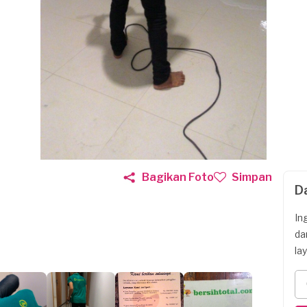
Bagikan Foto
Simpan
D
In
da
la