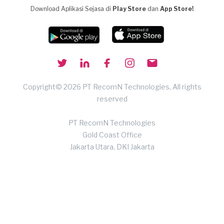
Download Aplikasi Sejasa di
Play Store
dan
App Store!
Copyright© 2026 PT RecomN Technologies, All rights
reserved
PT RecomN Technologies
Gold Coast Office
Jakarta Utara, DKI Jakarta