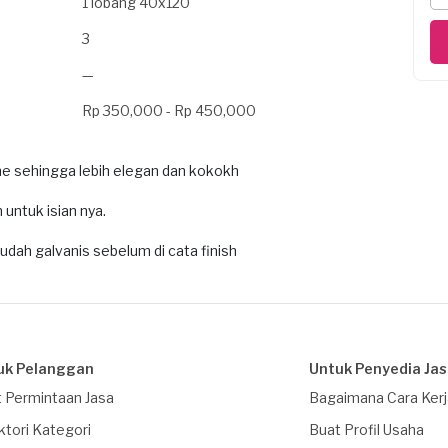
1 lobang 40x120
3
—
Rp 350,000 - Rp 450,000
e sehingga lebih elegan dan kokokh
ntuk isian nya.
sudah galvanis sebelum di cata finish
uk Pelanggan
Untuk Penyedia Ja
 Permintaan Jasa
Bagaimana Cara Ker
ktori Kategori
Buat Profil Usaha