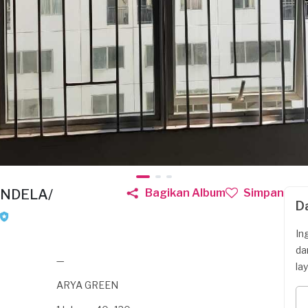
ENDELA/
Bagikan Album
Simpan
D
In
da
—
la
ARYA GREEN