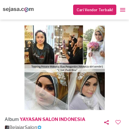
Cari Vendor Terbaik!
Album
YAYASAN SALON INDONESIA
BelajarSalon