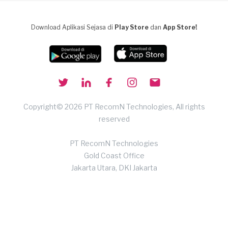
Download Aplikasi Sejasa di
Play Store
dan
App Store!
Copyright© 2026 PT RecomN Technologies, All rights
reserved
PT RecomN Technologies
Gold Coast Office
Jakarta Utara, DKI Jakarta