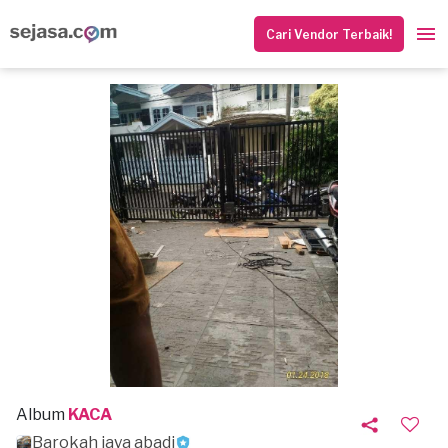
Cari Vendor Terbaik!
Album
KACA
Barokah jaya abadi