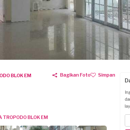
Bagikan Foto
Simpan
ODO BLOK EM
D
In
da
la
A TROPODO BLOK EM