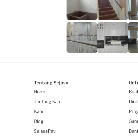
Tentang Sejasa
Unt
Home
Buat
Tentang Kami
Dire
Karir
Proy
Blog
Gara
SejasaPay
Ban