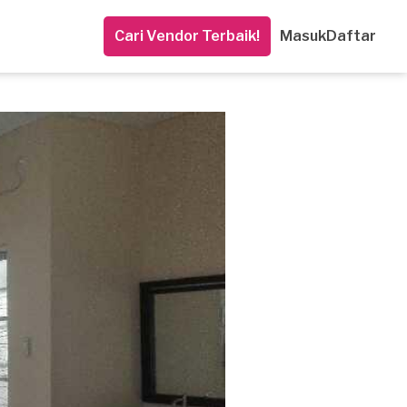
Cari Vendor Terbaik!
Masuk
Daftar