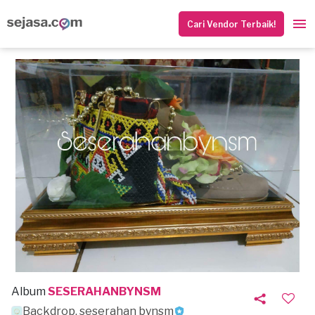
Cari Vendor Terbaik!
Album
SESERAHANBYNSM
Backdrop, seserahan bynsm