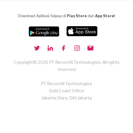
Download Aplikasi Sejasa di
Play Store
dan
App Store!
Copyright© 2026 PT RecomN Technologies, All rights
reserved
PT RecomN Technologies
Gold Coast Office
Jakarta Utara, DKI Jakarta