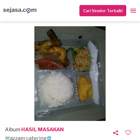
Cari Vendor Terbaik!
Album
HASIL MASAKAN
azzam catering