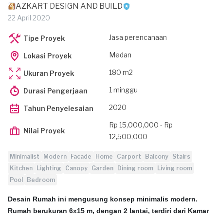
AZKART DESIGN AND BUILD
22 April 2020
Jasa perencanaan
Tipe Proyek
Medan
Lokasi Proyek
180 m2
Ukuran Proyek
1 minggu
Durasi Pengerjaan
2020
Tahun Penyelesaian
Rp 15,000,000 - Rp
Nilai Proyek
12,500,000
Minimalist
Modern
Facade
Home
Carport
Balcony
Stairs
Kitchen
Lighting
Canopy
Garden
Dining room
Living room
Pool
Bedroom
Desain Rumah ini mengusung konsep minimalis modern.
Rumah berukuran 6x15 m, dengan 2 lantai, terdiri dari Kamar