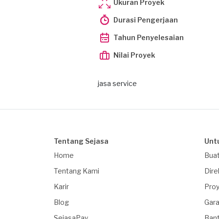
Ukuran Proyek
Durasi Pengerjaan
Tahun Penyelesaian
Nilai Proyek
jasa service
Tentang Sejasa
Unt
Home
Buat
Tentang Kami
Dire
Karir
Proy
Blog
Gara
SejasaPay
Ban