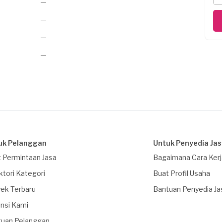
—
—
—
—
uk Pelanggan
Untuk Penyedia Ja
 Permintaan Jasa
Bagaimana Cara Ker
ktori Kategori
Buat Profil Usaha
ek Terbaru
Bantuan Penyedia Ja
nsi Kami
tuan Pelanggan