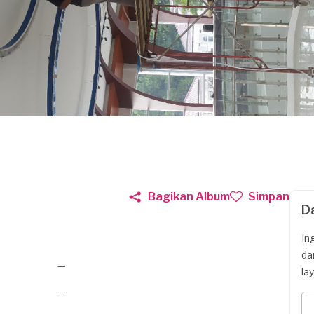
Bagikan Album
Simpan
D
In
da
—
la
—