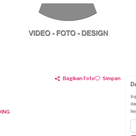
Bagikan Foto
Simpan
D
In
da
la
DING