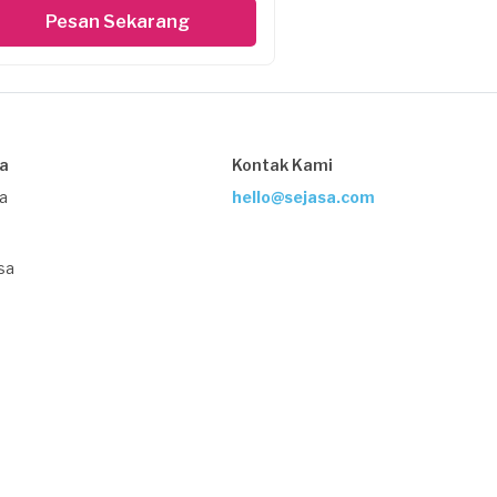
Pesan Sekarang
sa
Kontak Kami
ja
hello@sejasa.com
sa