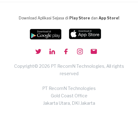
Download Aplikasi Sejasa di
Play Store
dan
App Store!
Copyright© 2026 PT RecomN Technologies, All rights
reserved
PT RecomN Technologies
Gold Coast Office
Jakarta Utara, DKI Jakarta