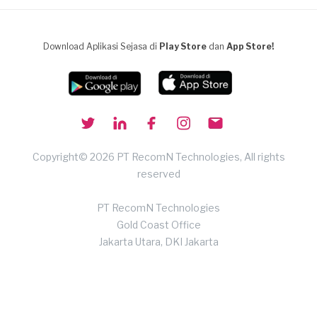
Download Aplikasi Sejasa di
Play Store
dan
App Store!
Copyright© 2026 PT RecomN Technologies, All rights
reserved
PT RecomN Technologies
Gold Coast Office
Jakarta Utara, DKI Jakarta