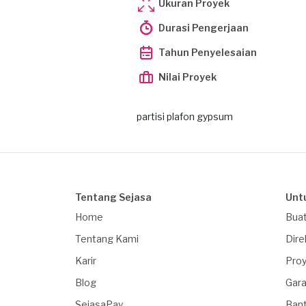
Ukuran Proyek
Durasi Pengerjaan
Tahun Penyelesaian
Nilai Proyek
partisi plafon gypsum
Tentang Sejasa
Unt
Home
Buat
Tentang Kami
Dire
Karir
Proy
Blog
Gara
SejasaPay
Ban