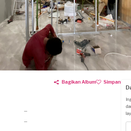
Bagikan Album
Simpan
D
In
da
—
la
—