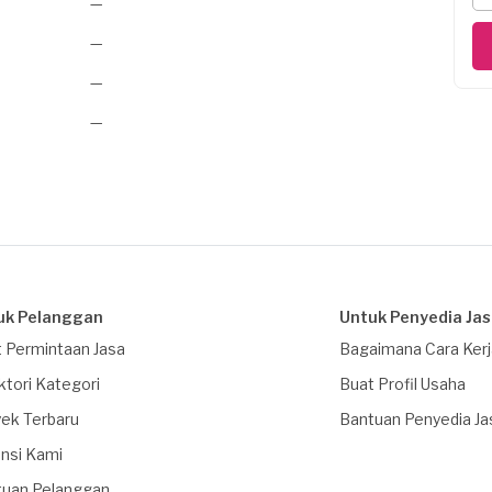
—
—
—
—
uk Pelanggan
Untuk Penyedia Ja
 Permintaan Jasa
Bagaimana Cara Ker
ktori Kategori
Buat Profil Usaha
ek Terbaru
Bantuan Penyedia Ja
nsi Kami
tuan Pelanggan