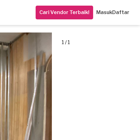
Cari Vendor Terbaik!
Masuk
Daftar
1 / 1