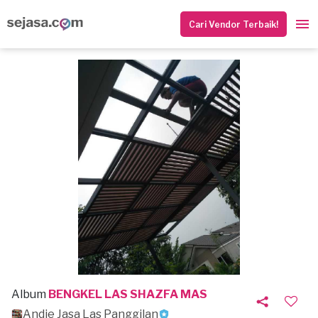
Cari Vendor Terbaik!
Album
BENGKEL LAS SHAZFA MAS
Andie Jasa Las Panggilan