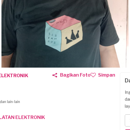
Bagikan Foto
Simpan
ELEKTRONIK
D
In
da
dan lain-lain
la
LATAN ELEKTRONIK