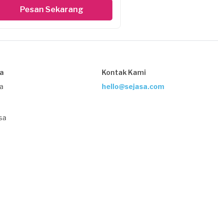
Pesan Sekarang
sa
Kontak Kami
ja
hello@sejasa.com
sa