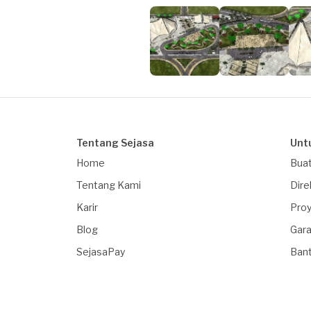
Tentang Sejasa
Unt
Home
Buat
Tentang Kami
Dire
Karir
Proy
Blog
Gara
SejasaPay
Ban