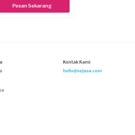
Pesan Sekarang
sa
Kontak Kami
ja
hello@sejasa.com
sa