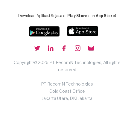
Download Aplikasi Sejasa di
Play Store
dan
App Store!
Copyright© 2026 PT RecomN Technologies, All rights
reserved
PT RecomN Technologies
Gold Coast Office
Jakarta Utara, DKI Jakarta