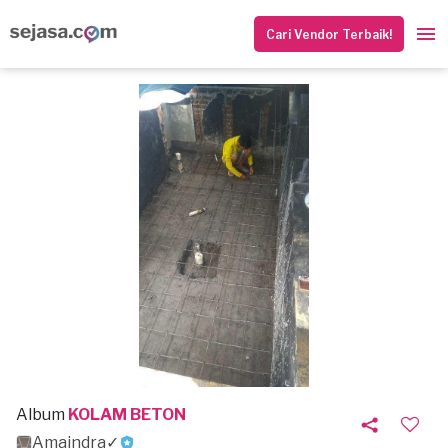
Cari Vendor Terbaik!
Album
KOLAM BETON
Amaindra✓