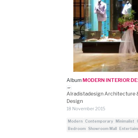
Album
MODERN INTERIOR DE
Alradistadesign Architecture 
Design
18 November 2015
Modern
Contemporary
Minimalist
Bedroom
Showroom Mall
Entertai