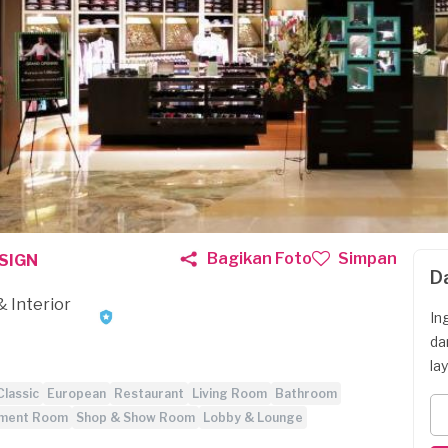
Bagikan Foto
Simpan
SIGN
D
& Interior
In
da
la
Classic
European
Restaurant
Living Room
Bathroom
nment Room
Shop & Show Room
Lobby & Lounge