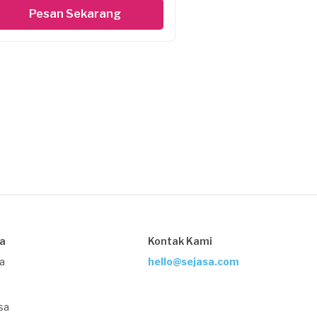
Pesan Sekarang
sa
Kontak Kami
ja
hello@sejasa.com
sa