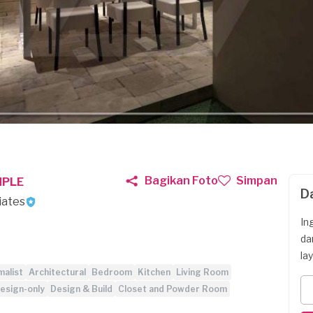
Bagikan Foto
Simpan
MPLE
D
iates
In
da
la
malist
Architectural
Bedroom
Kitchen
Living Room
esign-only
Design & Build
Closet and Powder Room