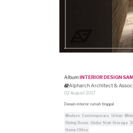
Album
INTERIOR DESIGN SA
Alpharch Architect & Assoc
02 August 2017
Desain interior rumah tinggal
Modern
Contemporary
Urban
Mini
Dining Room
Under Stair Storage
D
Home Office