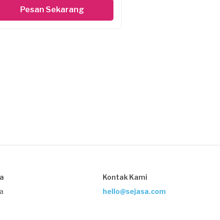
Pesan Sekarang
sa
Kontak Kami
ja
hello@sejasa.com