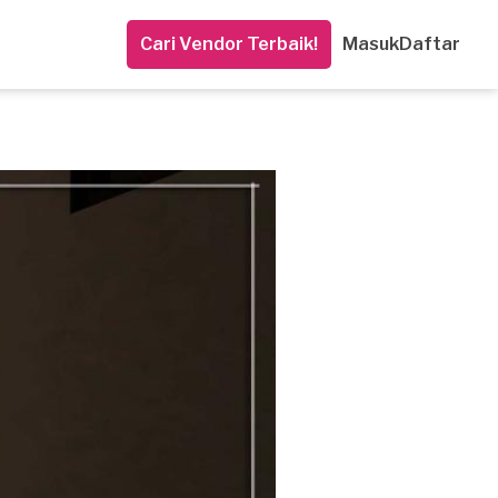
Cari Vendor Terbaik!
Masuk
Daftar